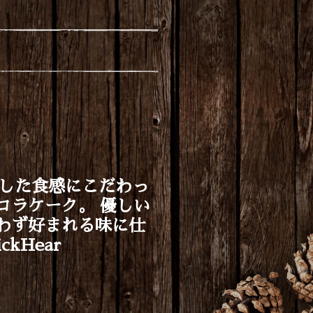
した食感にこだわっ
コラケーク。 優しい
わず好まれる味に仕
kHear