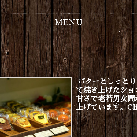
MENU
バターとしっとり
て焼き上げたショ
甘さで老若男女問
上げています。Clic