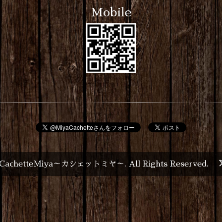
Mobile
CachetteMiya～カシェットミヤ～
. All Rights Reserved.