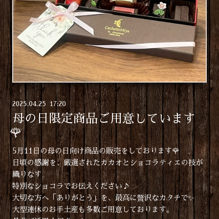
2025
.
04
.
25 17:20
母の日限定商品ご用意しています
🌹
5月11日の母の日向け商品の販売をしております🌹
日頃の感謝を、厳選されたカカオとショコラティエの技が
織りなす
特別なショコラでお伝えください♪
大切な方へ「ありがとう」を、最高に贅沢なカタチで✨
大型連休のお手土産も多数ご用意しております。