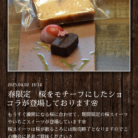
2025
.
04
.
02 18:14
春限定 桜をモチーフにしたショ
コラが登場しております🌸
もうすぐ満開になる桜に合わせて、期間限定の桜スイーツ
やいちごスイーツが登場しています🌸
桜スイーツは桜が散るころには販売終了となりますのでこ
の機会に是非ご賞味ください♪