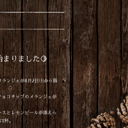
始まりました🍋
ランジェが8月2日㈯から販
チョコチップのメランジェが
ースとレモンピールが添えら
1杯。