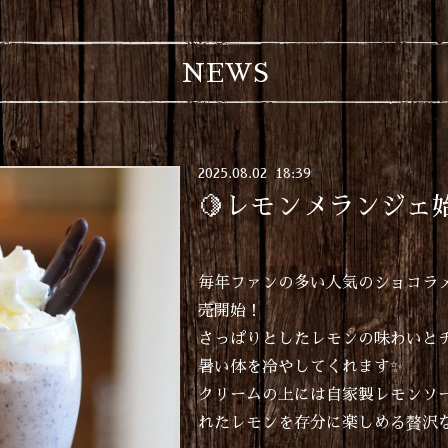
NEWS
2025
.
08
.
02 18:39
🍋レモンメランジェ
毎年ファンの多い人気のショコラメ
売開始！
さっぱりとしたレモンの味わいと
暑い体を冷やしてくれます✨
クリームの上には自家製レモンソ
れたレモンを存分に楽しめる贅沢な