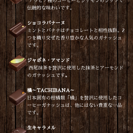
アラビア種のコーヒーとシナモンのシックで
伝統的な味わいです。
ショコラバナーヌ
ミントとバナナはチョコレートと相性抜群。2
つを織り交ぜた香り豊かな人気のガナッシュ
です。
ジャポネ・アマンド
西尾抹茶を贅沢に使用した抹茶とアーモンド
のガナッシュです
。
橘～TACHIBANA～
日本固有の柑橘類「橘」を贅沢に使用したコ
ーヒーガナッシュは、他にはない貴重な一品
です。
生キャラメル