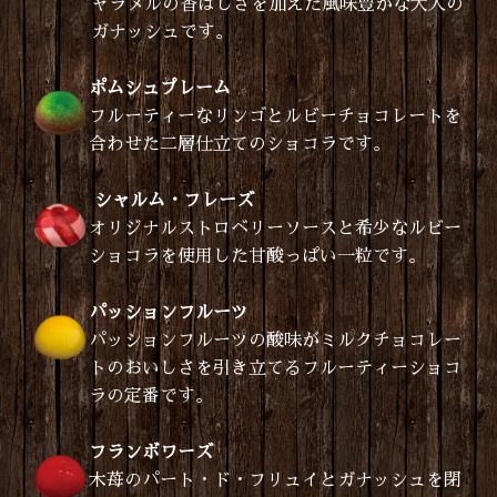
ャラメルの香ばしさを加えた風味豊かな大人の
ガナッシュです。
ポムシュプレーム
フルーティーなリンゴとルビーチョコレートを
合わせた二層仕立てのショコラです。
シャルム・フレーズ
オリジナルストロベリーソースと希少なルビー
ショコラを使用した甘酸っぱい一粒です。
パッションフルーツ
パッションフルーツの酸味がミルクチョコレー
トのおいしさを引き立てるフルーティーショコ
ラの定番です。
フランボワーズ
木苺のパート・ド・フリュイとガナッシュを閉