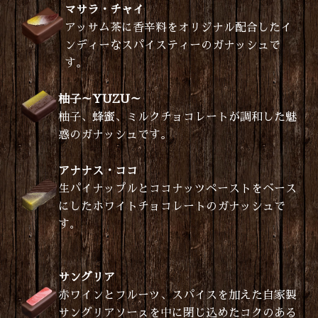
マサラ・チャイ
アッサム茶に香辛料をオリジナル配合したイ
ンディーなスパイスティーのガナッシュで
す。
柚子～YUZU～
柚子、蜂蜜、ミルクチョコレートが調和した魅
惑のガナッシュです。
アナナス・ココ
生パイナップルとココナッツペーストをベース
にしたホワイトチョコレートのガナッシュで
す
。
サングリア
赤ワインとフルーツ、スパイスを加えた自家製
サングリアソーㇲを中に閉じ込めたコクのある