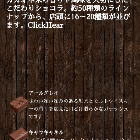
カカオ本来の香りや風味を大切にした
こだわりショコラ。約50種類のライン
ナップから、店頭に16～20種類が並び
ます。ClickHear
アールグレイ
味わい深い深みのある紅茶とモルトウイスキ
ーの香りを加えた口どけ滑らかなガナッシュ
です
。
キャフキャネル