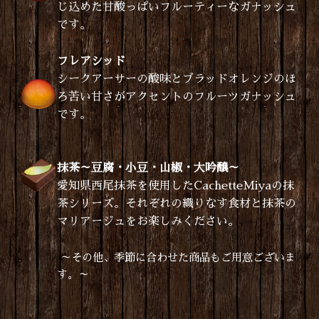
じ込めた甘酸っぱいフルーティーなガナッシュ
です。
フレアシッド
シークアーサーの酸味とブラッドオレンジのほ
ろ苦い甘さがアクセントのフルーツガナッシュ
です。
抹茶～豆腐・小豆・山椒・大吟醸～
愛知県西尾抹茶を使用したCachetteMiyaの抹
茶シリーズ。それぞれの織りなす食材と抹茶の
マリアージュをお楽しみください。
～その他、季節に合わせた商品もご用意ございま
す。～