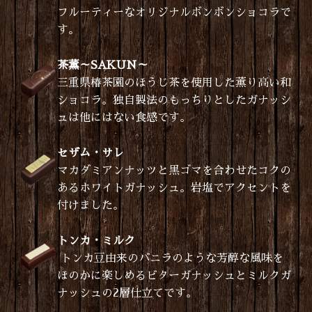
フルーティーなオリジナルボンボンショコラで
す。
茶薫～SAKUN～
三重県椿茶園のほうじ茶を使用した薫り高い和
ショコラ。独自製法のもっちりとしたガナッシ
ュは他にはない食感です。
セザム・サレ
マカダミアンナッツと黒ゴマを合わせたコクの
あるホワイトガナッシュ。岩塩でアクセントを
付けました。
トンカ・ミルク
トンカ豆由来のバニラのような芳醇な風味を
ほのかに楽しめるビターガナッシュとミルクガ
ナッシュの2層仕立てです。