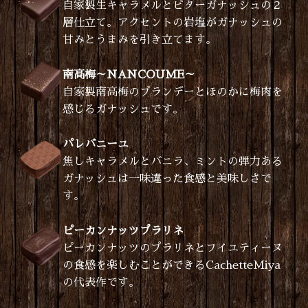
自家製生キャラメルとビターガナッシュの２
層仕立て。アクセントの岩塩がガナッシュの
甘みとうまみを引き立てます。
南高梅～NANCOUME～
自家製南高梅のブランデーとほのかに梅肉を
感じるガナッシュです。
パレバニーユ
焦しキャラメルとバニラ、ミントの弾力ある
ガナッシュは一味違った食感と美味しさで
す。
ピーカンナッツプラリネ
ピーカンナッツのプラリネとフイユティーヌ
の食感を楽しむことができるCachetteMiya
の代表作です。