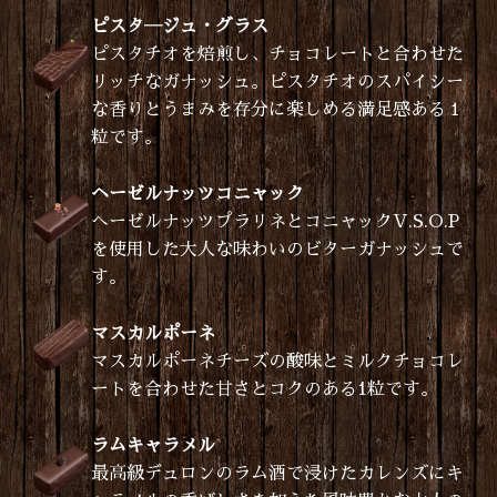
ピスタ―ジュ・グラス
ピスタチオを焙煎し、チョコレートと合わせた
リッチなガナッシュ。ピスタチオのスパイシー
な香りとうまみを存分に楽しめる満足感ある１
粒です。
ヘーゼルナッツコニャック
へーゼルナッツプラリネとコニャックV.S.O.P
を使用した大人な味わいのビターガナッシュで
す。
マスカルポーネ
マスカルポーネチーズの酸味とミルクチョコレ
ートを合わせた甘さとコクのある1粒です。
ラムキャラメル
最高級デュロンのラム酒で浸けたカレンズにキ