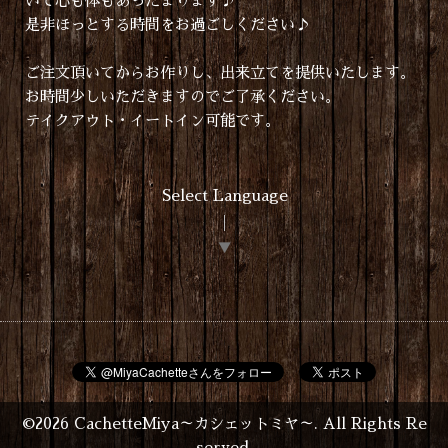
いで心も体もあったまります♪
是非ほっとする時間をお過ごしください♪
ご注文頂いてからお作りし、出来立てを提供いたします。
お時間少しいただきますのでご了承ください。
テイクアウト・イートイン可能です。
Select Language
▼
©2026
CachetteMiya～カシェットミヤ～
. All Rights Re
served.