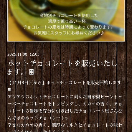
2025
.
11
.
08 12:03
ホットチョコレートを販売いたし
ます。🍫
【11月8日㈯から】ホットチョコレートを販売開始します
🍫
アツアツのホットチョコレートに刻んだ自家製ビーントゥ
ーバーチョコレートをトッピングし、カカオの香り、チョ
コレートの旨味を存分に引き出したチョコレート屋さんな
らではのホットチョコレート✨
幸せなカカオの香り、濃厚なミルクとチョコレートの味わ